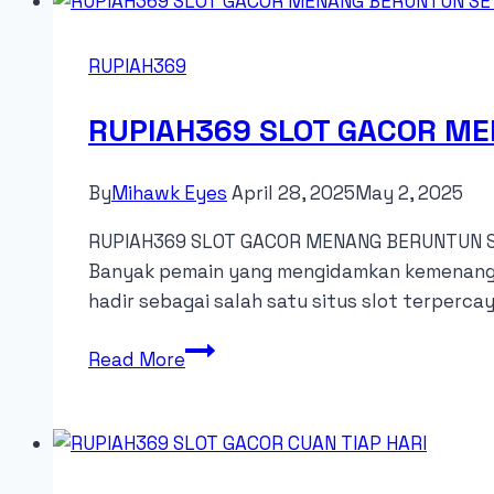
RUPIAH369
RUPIAH369 SLOT GACOR ME
By
Mihawk Eyes
April 28, 2025
May 2, 2025
RUPIAH369 SLOT GACOR MENANG BERUNTUN SETIA
Banyak pemain yang mengidamkan kemenangan
hadir sebagai salah satu situs slot terperc
RUPIAH369
Read More
SLOT
GACOR
MENANG
BERUNTUN