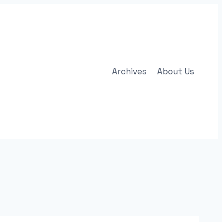
Archives
About Us