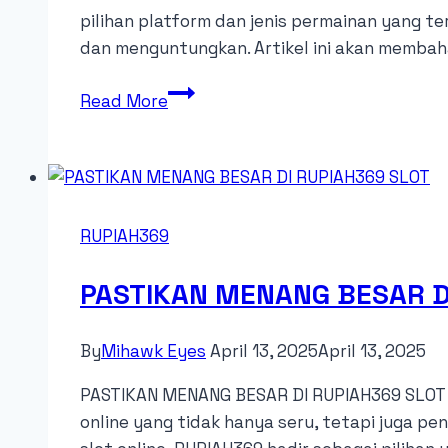
pilihan platform dan jenis permainan yang t
dan menguntungkan. Artikel ini akan membah
RUPIAH369 SLOT
Read More
ONLINE
TERBARU
MUDAH
MAXWIN
RUPIAH369
PASTIKAN MENANG BESAR D
By
Mihawk Eyes
April 13, 2025
April 13, 2025
PASTIKAN MENANG BESAR DI RUPIAH369 SLOT P
online yang tidak hanya seru, tetapi juga 