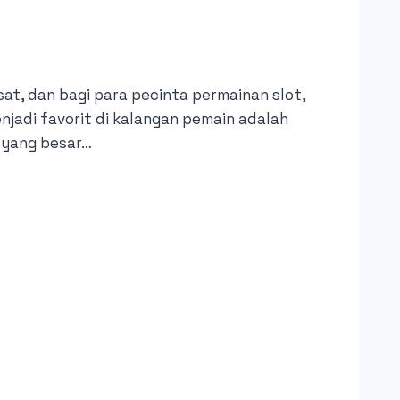
t, dan bagi para pecinta permainan slot,
njadi favorit di kalangan pemain adalah
) yang besar…