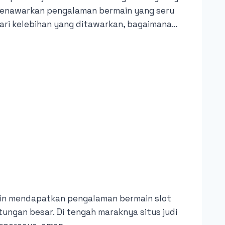
g menawarkan pengalaman bermain yang seru
ari kelebihan yang ditawarkan, bagaimana…
gin mendapatkan pengalaman bermain slot
ungan besar. Di tengah maraknya situs judi