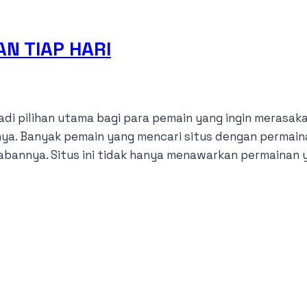
N TIAP HARI
i pilihan utama bagi para pemain yang ingin merasaka
nya. Banyak pemain yang mencari situs dengan permai
abannya. Situs ini tidak hanya menawarkan permainan