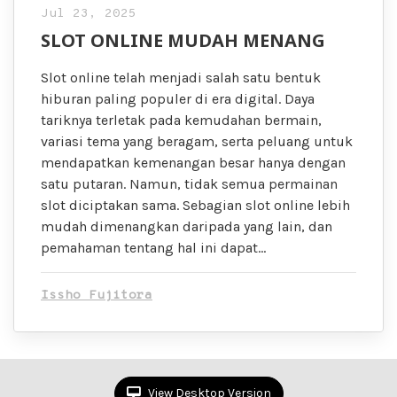
Jul 23, 2025
SLOT ONLINE MUDAH MENANG
Slot online telah menjadi salah satu bentuk
hiburan paling populer di era digital. Daya
tariknya terletak pada kemudahan bermain,
variasi tema yang beragam, serta peluang untuk
mendapatkan kemenangan besar hanya dengan
satu putaran. Namun, tidak semua permainan
slot diciptakan sama. Sebagian slot online lebih
mudah dimenangkan daripada yang lain, dan
pemahaman tentang hal ini dapat…
Issho Fujitora
View Desktop Version