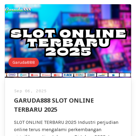
Garuda888
Sep 06, 2025
GARUDA888 SLOT ONLINE
TERBARU 2025
SLOT ONLINE TERBARU 2025 Industri perjudian
online terus mengalami perkembangan