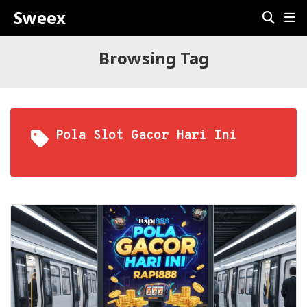
Sweex
Browsing Tag
Pola Slot Gacor Hari Ini