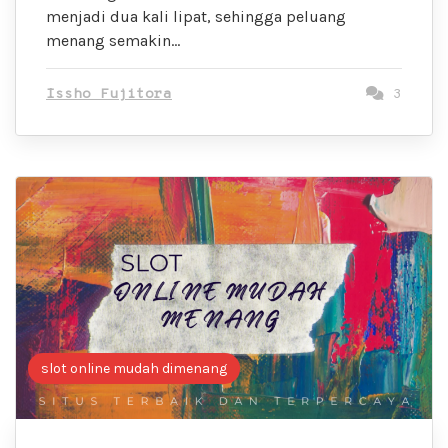
menjadi dua kali lipat, sehingga peluang
menang semakin…
Issho Fujitora
3
slot online mudah dimenang