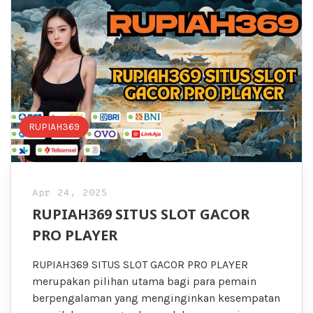
RUPIAH369
Apr 24, 2025
RUPIAH369 SITUS SLOT GACOR
PRO PLAYER
RUPIAH369 SITUS SLOT GACOR PRO PLAYER
merupakan pilihan utama bagi para pemain
berpengalaman yang menginginkan kesempatan