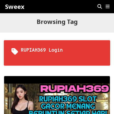
Sweex
Browsing Tag
RUPIAH369 Login