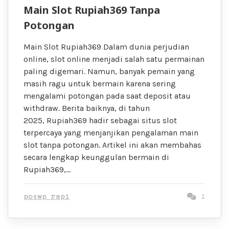
Main Slot Rupiah369 Tanpa
Potongan
Main Slot Rupiah369 Dalam dunia perjudian
online, slot online menjadi salah satu permainan
paling digemari. Namun, banyak pemain yang
masih ragu untuk bermain karena sering
mengalami potongan pada saat deposit atau
withdraw. Berita baiknya, di tahun
2025, Rupiah369 hadir sebagai situs slot
terpercaya yang menjanjikan pengalaman main
slot tanpa potongan. Artikel ini akan membahas
secara lengkap keunggulan bermain di
Rupiah369,…
poswp rapi
1