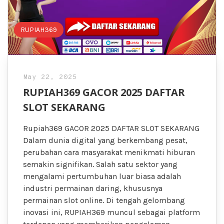
RUPIAH369
May 22, 2025
RUPIAH369 GACOR 2025 DAFTAR
SLOT SEKARANG
Rupiah369 GACOR 2025 DAFTAR SLOT SEKARANG
Dalam dunia digital yang berkembang pesat,
perubahan cara masyarakat menikmati hiburan
semakin signifikan. Salah satu sektor yang
mengalami pertumbuhan luar biasa adalah
industri permainan daring, khususnya
permainan slot online. Di tengah gelombang
inovasi ini, RUPIAH369 muncul sebagai platform