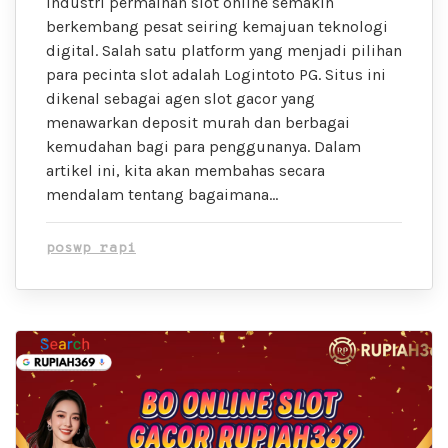
Industri permainan slot online semakin
berkembang pesat seiring kemajuan teknologi
digital. Salah satu platform yang menjadi pilihan
para pecinta slot adalah Logintoto PG. Situs ini
dikenal sebagai agen slot gacor yang
menawarkan deposit murah dan berbagai
kemudahan bagi para penggunanya. Dalam
artikel ini, kita akan membahas secara
mendalam tentang bagaimana…
poswp rapi