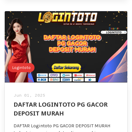
Logintoto
Jun 01, 2025
DAFTAR LOGINTOTO PG GACOR
DEPOSIT MURAH
DAFTAR Logintoto PG GACOR DEPOSIT MURAH