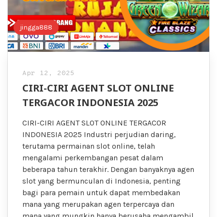
jingga888
Apr 12, 2025
CIRI-CIRI AGENT SLOT ONLINE
TERGACOR INDONESIA 2025
CIRI-CIRI AGENT SLOT ONLINE TERGACOR
INDONESIA 2025 Industri perjudian daring,
terutama permainan slot online, telah
mengalami perkembangan pesat dalam
beberapa tahun terakhir. Dengan banyaknya agen
slot yang bermunculan di Indonesia, penting
bagi para pemain untuk dapat membedakan
mana yang merupakan agen terpercaya dan
mana yang mungkin hanya berusaha mengambil