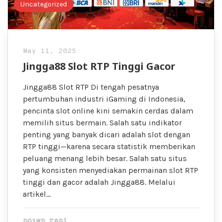
Uncategorized
May 11, 2025
Jingga88 Slot RTP Tinggi Gacor
Jingga88 Slot RTP Di tengah pesatnya
pertumbuhan industri iGaming di Indonesia,
pencinta slot online kini semakin cerdas dalam
memilih situs bermain. Salah satu indikator
penting yang banyak dicari adalah slot dengan
RTP tinggi—karena secara statistik memberikan
peluang menang lebih besar. Salah satu situs
yang konsisten menyediakan permainan slot RTP
tinggi dan gacor adalah Jingga88. Melalui
artikel…
poswp rapi