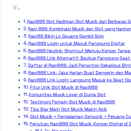
Rapi888 Slot Hadirkan Slot Musik dari Berbagai 
Rapi 888: Kombinasi Musik dan Slot yang Harmo
Rapi88 Bikin Lo Goyang Sambil Spin
Rapi888 Login untuk Masuk Panggung Digital
Rapi888 Heylink: Shortcut Menuju Konser Tanpa
Rapi888 Link Alternatif: Backup Panggung Saa
Daftar di Rapi888, Jadi Penonton Sekaligus Bin
Rapi888 Link: Jalur Harian Buat Dengerin dan Ma
Rapi888 Link Login: Langsung Masuk ke Beat Slo
Fitur Unik Slot Musik di Rapi888
Komunitas Musik Lover di Dunia Slot
Testimoni Pemain Slot Musik di Rapi888
Tips Biar Main Slot Musik Makin Asik
Slot Musik = Pengalaman Sensorik + Peluang C
Penutup: Rapi888 Slot Musik, Konser Digital d
Try this posts: