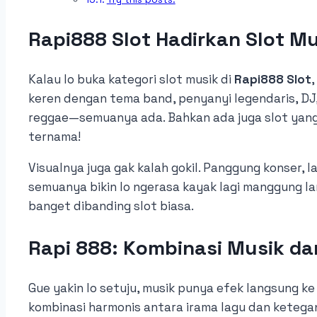
Rapi888 Slot Hadirkan Slot Mu
Kalau lo buka kategori slot musik di
Rapi888 Slot
keren dengan tema band, penyanyi legendaris, DJ, 
reggae—semuanya ada. Bahkan ada juga slot yang d
ternama!
Visualnya juga gak kalah gokil. Panggung konser,
semuanya bikin lo ngerasa kayak lagi manggung 
banget dibanding slot biasa.
Rapi 888: Kombinasi Musik da
Gue yakin lo setuju, musik punya efek langsung ke
kombinasi harmonis antara irama lagu dan ketegan