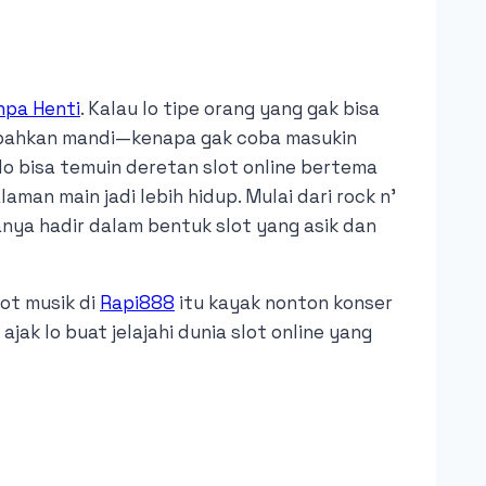
npa Henti
. Kalau lo tipe orang yang gak bisa
au bahkan mandi—kenapa gak coba masukin
 lo bisa temuin deretan slot online bertema
aman main jadi lebih hidup. Mulai dari rock n’
uanya hadir dalam bentuk slot yang asik dan
lot musik di
Rapi888
itu kayak nonton konser
 ajak lo buat jelajahi dunia slot online yang