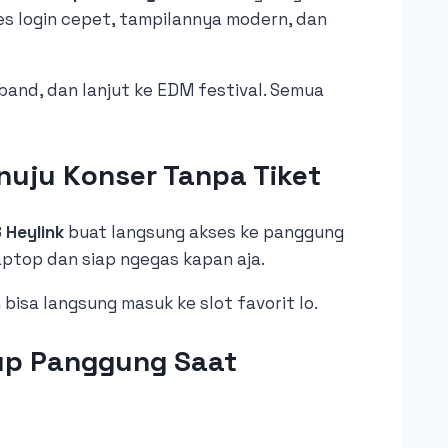
es login cepet, tampilannya modern, dan
k band, dan lanjut ke EDM festival. Semua
nuju Konser Tanpa Tiket
 Heylink
buat langsung akses ke panggung
laptop dan siap ngegas kapan aja.
bisa langsung masuk ke slot favorit lo.
kup Panggung Saat