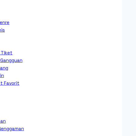
Genre
nis
 Tiket
t Gangguan
tang
in
t Favorit
uan
i Genggaman