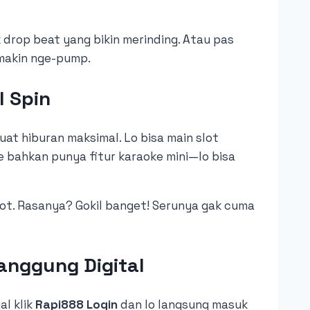
drop beat yang bikin merinding. Atau pas
 makin nge-pump.
l Spin
uat hiburan maksimal. Lo bisa main slot
 bahkan punya fitur karaoke mini—lo bisa
kpot. Rasanya? Gokil banget! Serunya gak cuma
anggung Digital
al klik
Rapi888 Login
dan lo langsung masuk