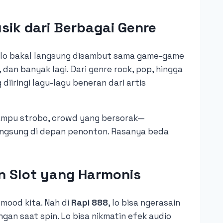
sik dari Berbagai Genre
, lo bakal langsung disambut sama game-game
dan banyak lagi. Dari genre rock, pop, hingga
iiringi lagu-lagu beneran dari artis
 lampu strobo, crowd yang bersorak—
langsung di depan penonton. Rasanya beda
n Slot yang Harmonis
 mood kita. Nah di
Rapi 888
, lo bisa ngerasain
gan saat spin. Lo bisa nikmatin efek audio