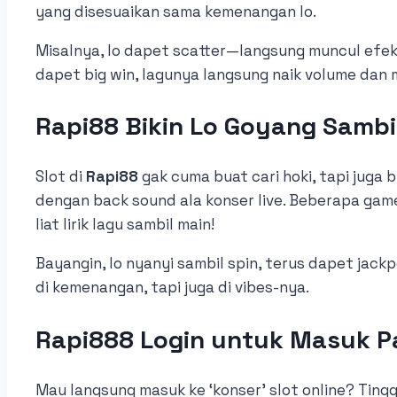
yang disesuaikan sama kemenangan lo.
Misalnya, lo dapet scatter—langsung muncul efek 
dapet big win, lagunya langsung naik volume dan
Rapi88 Bikin Lo Goyang Sambi
Slot di
Rapi88
gak cuma buat cari hoki, tapi juga b
dengan back sound ala konser live. Beberapa game
liat lirik lagu sambil main!
Bayangin, lo nyanyi sambil spin, terus dapet jac
di kemenangan, tapi juga di vibes-nya.
Rapi888 Login untuk Masuk P
Mau langsung masuk ke ‘konser’ slot online? Tingg